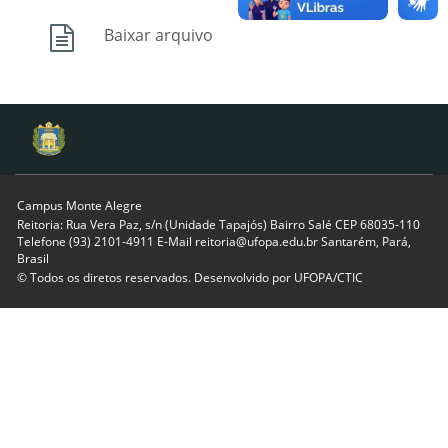
Baixar arquivo
Campus Monte Alegre
Reitoria: Rua Vera Paz, s/n (Unidade Tapajós) Bairro Salé CEP 68035-110
Telefone (93) 2101-4911 E-Mail reitoria@ufopa.edu.br Santarém, Pará,
Brasil
© Todos os diretos reservados. Desenvolvido por
UFOPA/CTIC