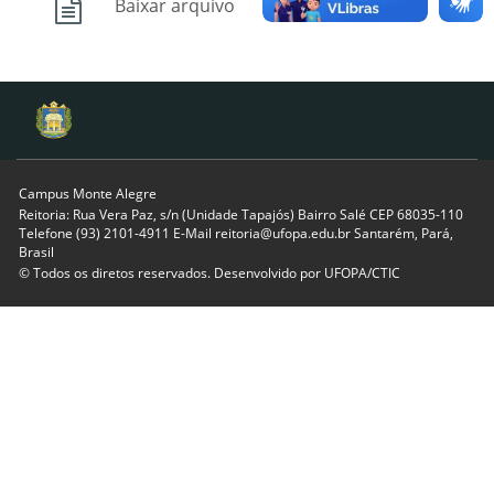
Baixar arquivo
Campus Monte Alegre
Reitoria: Rua Vera Paz, s/n (Unidade Tapajós) Bairro Salé CEP 68035-110
Telefone (93) 2101-4911 E-Mail reitoria@ufopa.edu.br Santarém, Pará,
Brasil
© Todos os diretos reservados. Desenvolvido por
UFOPA/CTIC