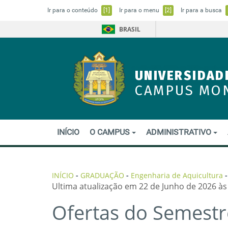
Ir para o conteúdo
[1]
Ir para o menu
[2]
Ir para a busca
BRASIL
UNIVERSIDAD
CAMPUS MO
INÍCIO
O CAMPUS
ADMINISTRATIVO
INÍCIO
-
GRADUAÇÃO
-
Engenharia de Aquicultura
Ultima atualização em 22 de Junho de 2026 às
Ofertas do Semestr