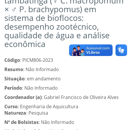
tambatinga (♀ C. macropomum
× ♂ P. brachypomus) em
sistema de bioflocos:
desempenho zootécnico,
qualidade de água e análise
econômica
Código
: PICM806-2023
Resumo
: Não Informado
Situação
: em andamento
Período
: Não Informado
Coordenador (a)
: Gabriel Francisco de Oliveira Alves
Curso
: Engenharia de Aquicultura
Natureza
: Pesquisa
Nº de Bolsistas
: Não Informado