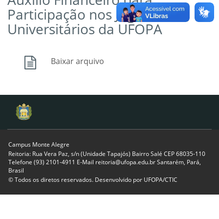
Participação nos Jogos
Universitários da UFOPA
Baixar arquivo
Campus Monte Alegre
Reitoria: Rua Vera Paz, s/n (Unidade Tapajós) Bairro Salé CEP 68035-110
Telefone (93) 2101-4911 E-Mail reitoria@ufopa.edu.br Santarém, Pará,
Brasil
© Todos os diretos reservados. Desenvolvido por
UFOPA/CTIC