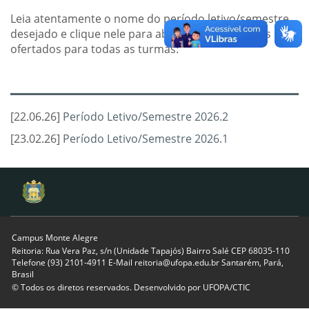
Leia atentamente o nome do período letivo/semestre
desejado e clique nele para abrir os componentes
ofertados para todas as turmas:
[22.06.26]
Período Letivo/Semestre 2026.2
[23.02.26]
Período Letivo/Semestre 2026.1
Campus Monte Alegre
Reitoria: Rua Vera Paz, s/n (Unidade Tapajós) Bairro Salé CEP 68035-110
Telefone (93) 2101-4911 E-Mail reitoria@ufopa.edu.br Santarém, Pará,
Brasil
© Todos os diretos reservados. Desenvolvido por
UFOPA/CTIC