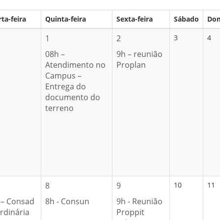
ta-feira
Quinta-feira
Sexta-feira
Sábado
Do
1
2
3
4
08h –
9h – reunião
Atendimento no
Proplan
Campus –
Entrega do
documento do
terreno
8
9
10
11
 – Consad
8h - Consun
9h - Reunião
rdinária
Proppit