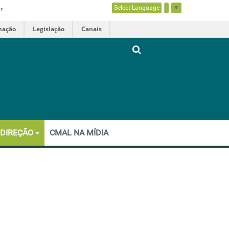
Select Language
▼
r
mação
Legislação
Canais
 DIREÇÃO
CMAL NA MÍDIA