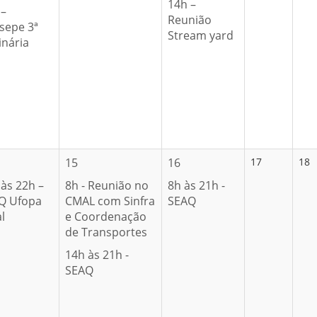
14h –
 –
Reunião
sepe 3ª
Stream yard
inária
15
16
17
18
às 22h –
8h - Reunião no
8h às 21h -
Q Ufopa
CMAL com Sinfra
SEAQ
l
e Coordenação
de Transportes
14h às 21h -
SEAQ