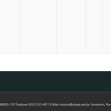
P 68035-110 Telefone (93) 2101-4911 E-Mail reitoria@ufopa.edu.br Santarém, Pará
C