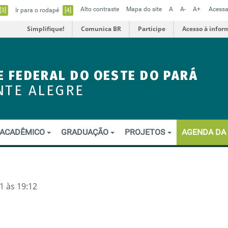
Alto contraste
Mapa do site
A
A-
A+
Acessa
[3]
Ir para o rodapé
[4]
Simplifique!
Comunica BR
Participe
Acesso à infor
E FEDERAL DO OESTE DO PARÁ
NTE ALEGRE
ACADÊMICO
GRADUAÇÃO
PROJETOS
AGENDA DA
1 às 19:12