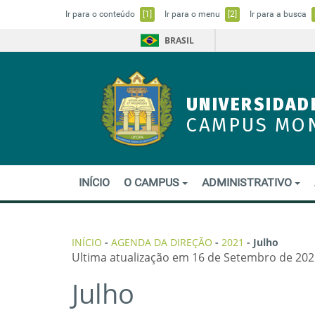
Ir para o conteúdo
[1]
Ir para o menu
[2]
Ir para a busca
BRASIL
UNIVERSIDAD
CAMPUS MO
INÍCIO
O CAMPUS
ADMINISTRATIVO
INÍCIO
-
AGENDA DA DIREÇÃO
-
2021
-
Julho
Ultima atualização em 16 de Setembro de 202
Julho