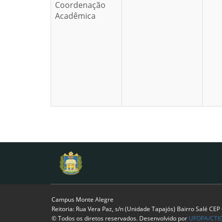
Coordenação
Acadêmica
Campus Monte Alegre
Reitoria: Rua Vera Paz, s/n (Unidade Tapajós) Bairro Salé CE
© Todos os diretos reservados. Desenvolvido por
UFOPA/CTI