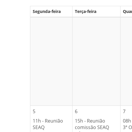
Segunda-feira
Terça-feira
Quar
5
6
7
11h - Reunião
15h - Reunião
08h
SEAQ
comissão SEAQ
3ª O