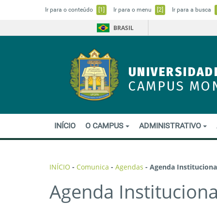
Ir para o conteúdo
[1]
Ir para o menu
[2]
Ir para a busca
BRASIL
UNIVERSIDAD
CAMPUS MO
INÍCIO
O CAMPUS
ADMINISTRATIVO
INÍCIO
-
Comunica
-
Agendas
-
Agenda Instituciona
Agenda Institucion