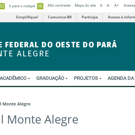
Alto contraste
Mapa do site
A
A-
A+
Acessa
[3]
Ir para o rodapé
[4]
Simplifique!
Comunica BR
Participe
Acesso à infor
E FEDERAL DO OESTE DO PARÁ
NTE ALEGRE
ACADÊMICO
GRADUAÇÃO
PROJETOS
AGENDA DA
l Monte Alegre
al Monte Alegre