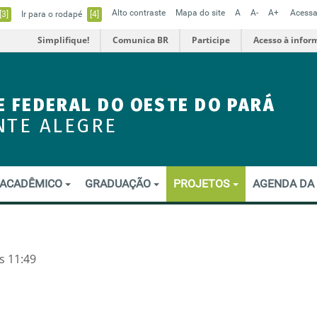
Alto contraste
Mapa do site
A
A-
A+
Acessa
[3]
Ir para o rodapé
[4]
Simplifique!
Comunica BR
Participe
Acesso à infor
E FEDERAL DO OESTE DO PARÁ
NTE ALEGRE
ACADÊMICO
GRADUAÇÃO
PROJETOS
AGENDA DA
s 11:49