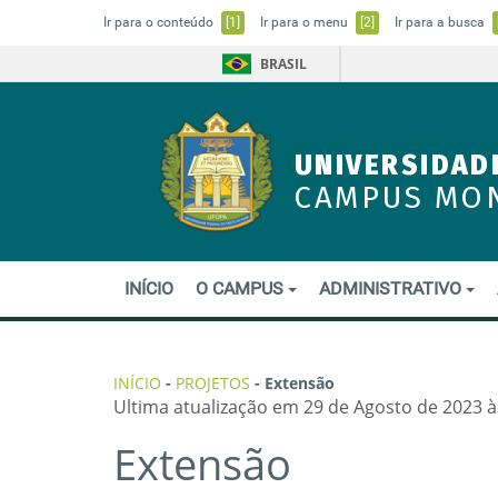
Ir para o conteúdo
[1]
Ir para o menu
[2]
Ir para a busca
BRASIL
UNIVERSIDAD
CAMPUS MO
INÍCIO
O CAMPUS
ADMINISTRATIVO
INÍCIO
-
PROJETOS
-
Extensão
Ultima atualização em 29 de Agosto de 2023 à
Extensão