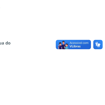
s
ua do