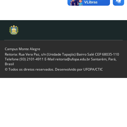
Campus Monte Alegre
Reitoria: Rua Vera Paz, s/n (Unidade Tapajós) Bairro Salé CEP 68035-110
Telefone (93) 2101-4911 E-Mail reitoria@ufopa.edu.br Santarém, Pará,
Brasil
© Todos os diretos reservados. Desenvolvido por
UFOPA/CTIC