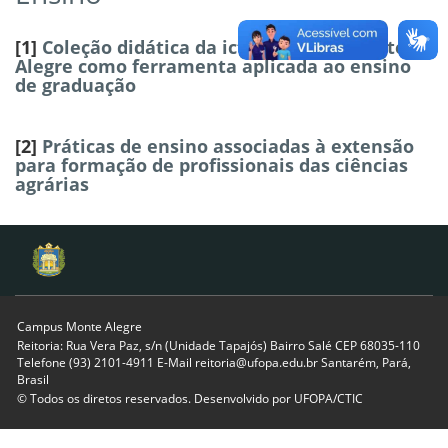
[1]
Coleção didática da ictiofauna de Monte
Alegre como ferramenta aplicada ao ensino
de graduação
[2]
Práticas de ensino associadas à extensão
para formação de profissionais das ciências
agrárias
Campus Monte Alegre
Reitoria: Rua Vera Paz, s/n (Unidade Tapajós) Bairro Salé CEP 68035-110
Telefone (93) 2101-4911 E-Mail reitoria@ufopa.edu.br Santarém, Pará,
Brasil
© Todos os diretos reservados. Desenvolvido por
UFOPA/CTIC