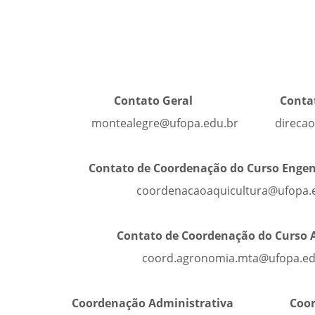
Contato Geral Con
montealegre@ufopa.edu.br 
Contato de Coordenação do Curso Engenh
coordenacaoaquicultura@ufopa.e
Contato de Coordenação do Curso 
coord.agronomia.mta@ufopa.edu
Coordenação Administrativa C