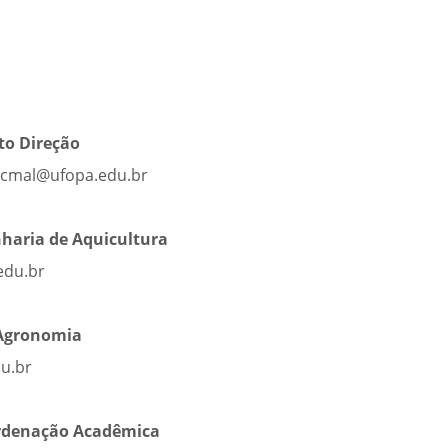
tato Direção
direcaocmal@ufopa.edu.br
aria de Aquicultura
du.br
Agronomia
.br
oordenação Acadêmica