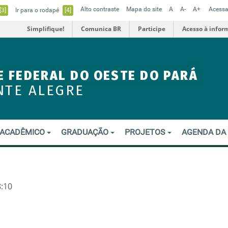
Alto contraste
Mapa do site
A
A-
A+
Acessa
[3]
Ir para o rodapé
[4]
Simplifique!
Comunica BR
Participe
Acesso à infor
E FEDERAL DO OESTE DO PARÁ
NTE ALEGRE
ACADÊMICO
GRADUAÇÃO
PROJETOS
AGENDA DA
8:10