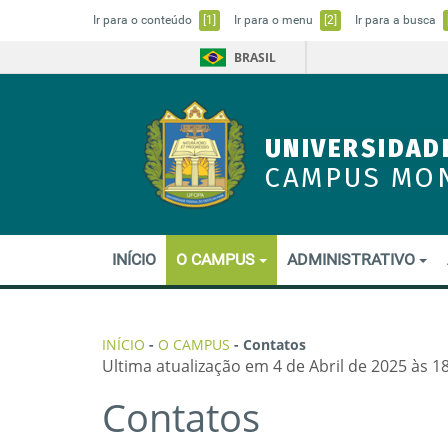
Ir para o conteúdo
[1]
Ir para o menu
[2]
Ir para a busca
BRASIL
UNIVERSIDAD
CAMPUS MO
INÍCIO
O CAMPUS
ADMINISTRATIVO
INÍCIO
-
O CAMPUS
-
Contatos
Ultima atualização em 4 de Abril de 2025 às 1
Contatos