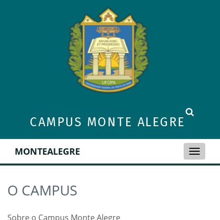
CAMPUS MONTE ALEGRE
MONTEALEGRE
Toggle
naviga
O CAMPUS
Sobre o Campus Monte Alegre