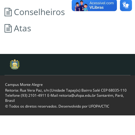
Conselheiros
Atas
Campus Monte Alegre
Reitoria: Rua Vera Paz, s/n (Unidade Tapajós) Bairro Salé CEP 68035-110
Telefone (93) 2101-4911 E-Mail reitoria@ufopa.edu.br Santarém, Pará,
Brasil
© Todos os diretos reservados. Desenvolvido por
UFOPA/CTIC