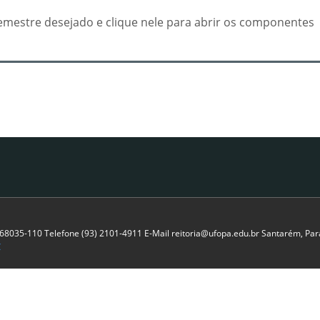
emestre desejado e clique nele para abrir os componentes
P 68035-110 Telefone (93) 2101-4911 E-Mail reitoria@ufopa.edu.br Santarém, Pará
C