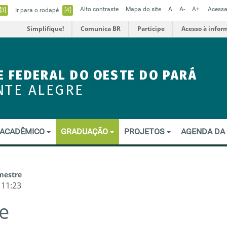
Alto contraste
Mapa do site
A
A-
A+
Acessa
[3]
Ir para o rodapé
[4]
Simplifique!
Comunica BR
Participe
Acesso à infor
E FEDERAL DO OESTE DO PARÁ
NTE ALEGRE
ACADÊMICO
GRADUAÇÃO
PROJETOS
AGENDA DA
mestre
 11:23
e