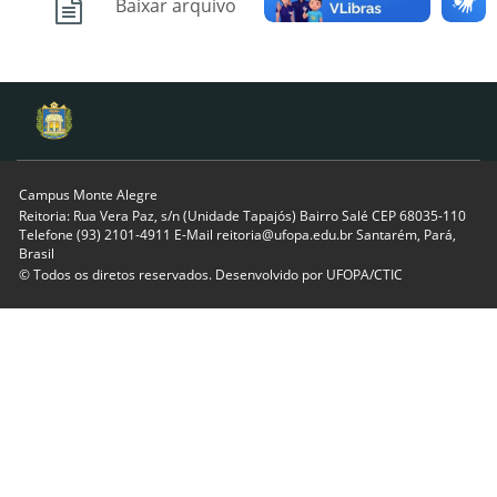
Baixar arquivo
Campus Monte Alegre
Reitoria: Rua Vera Paz, s/n (Unidade Tapajós) Bairro Salé CEP 68035-110
Telefone (93) 2101-4911 E-Mail reitoria@ufopa.edu.br Santarém, Pará,
Brasil
© Todos os diretos reservados. Desenvolvido por
UFOPA/CTIC