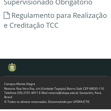
Supervisionado Obrigatório
Regulamento para Realização
e Creditação TCC
Campus Monte Alegre
Reitoria: Rua Vera Paz, s/n (Unidade Tapajós) Bairro Salé CEP 68035-110
Telefone (93) 2101-4911 E-Mail reitoria@ufopa.edu.br Santarém, Pará,
Brasil
© Todos os diretos reservados. Desenvolvido por
UFOPA/CTIC