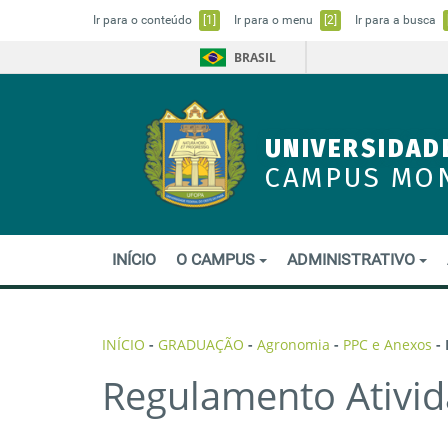
Ir para o conteúdo
[1]
Ir para o menu
[2]
Ir para a busca
BRASIL
UNIVERSIDAD
CAMPUS MO
INÍCIO
O CAMPUS
ADMINISTRATIVO
INÍCIO
-
GRADUAÇÃO
-
Agronomia
-
PPC e Anexos
-
Regulamento Ativi