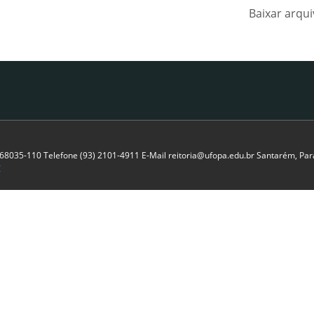
Baixar arqu
P 68035-110 Telefone (93) 2101-4911 E-Mail reitoria@ufopa.edu.br Santarém, Pará
C