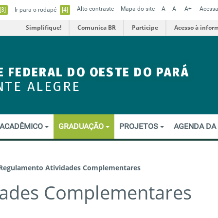
Alto contraste
Mapa do site
A
A-
A+
Acessa
[3]
Ir para o rodapé
[4]
Simplifique!
Comunica BR
Participe
Acesso à infor
E FEDERAL DO OESTE DO PARÁ
NTE ALEGRE
ACADÊMICO
GRADUAÇÃO
PROJETOS
AGENDA DA
Regulamento Atividades Complementares
dades Complementares