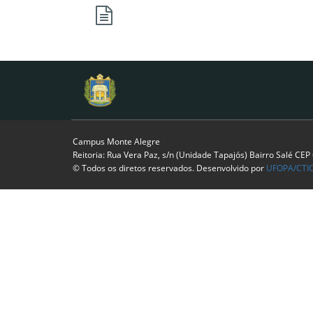
Campus Monte Alegre
Reitoria: Rua Vera Paz, s/n (Unidade Tapajós) Bairro Salé CE
© Todos os diretos reservados. Desenvolvido por
UFOPA/CTI