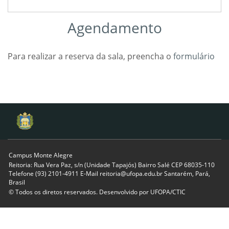
Agendamento
Para realizar a reserva da sala, preencha o
formulário
Campus Monte Alegre
Reitoria: Rua Vera Paz, s/n (Unidade Tapajós) Bairro Salé CEP 68035-110
Telefone (93) 2101-4911 E-Mail reitoria@ufopa.edu.br Santarém, Pará,
Brasil
© Todos os diretos reservados. Desenvolvido por
UFOPA/CTIC