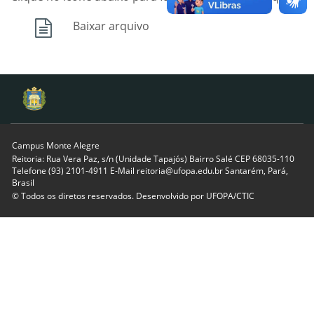
Baixar arquivo
Campus Monte Alegre
Reitoria: Rua Vera Paz, s/n (Unidade Tapajós) Bairro Salé CEP 68035-110
Telefone (93) 2101-4911 E-Mail reitoria@ufopa.edu.br Santarém, Pará,
Brasil
© Todos os diretos reservados. Desenvolvido por
UFOPA/CTIC