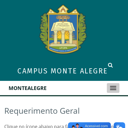
CAMPUS MONTE ALEGRE
MONTEALEGRE
Toggle
naviga
Requerimento Geral
Clique no ícone abaixo para fazer download do arquivo