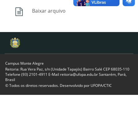
Baixar arquivo
Campus Monte Alegre
Reitoria: Rua Vera Paz, s/n (Unidade Tapajós) Bairro Salé CEP 68035-110
Telefone (93) 2101-4911 E-Mail reitoria@ufopa.edu.br Santarém, Pará,
Brasil
© Todos os diretos reservados. Desenvolvido por
UFOPA/CTIC