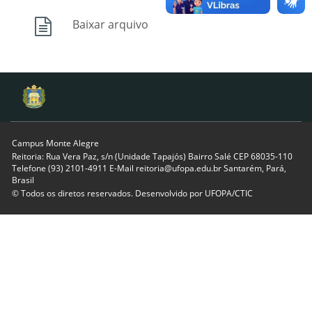
Baixar arquivo
Campus Monte Alegre
Reitoria: Rua Vera Paz, s/n (Unidade Tapajós) Bairro Salé CEP 68035-110
Telefone (93) 2101-4911 E-Mail reitoria@ufopa.edu.br Santarém, Pará,
Brasil
© Todos os diretos reservados. Desenvolvido por
UFOPA/CTIC