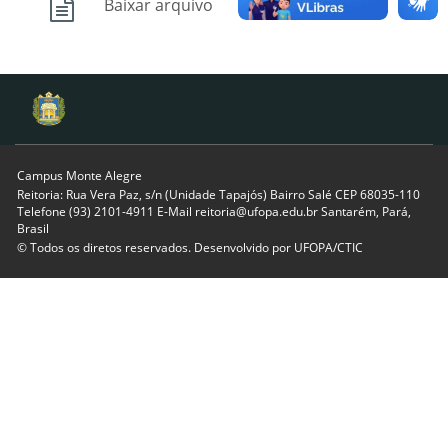
Baixar arquivo
Campus Monte Alegre
Reitoria: Rua Vera Paz, s/n (Unidade Tapajós) Bairro Salé CEP 68035-110
Telefone (93) 2101-4911 E-Mail reitoria@ufopa.edu.br Santarém, Pará,
Brasil
© Todos os diretos reservados. Desenvolvido por
UFOPA/CTIC