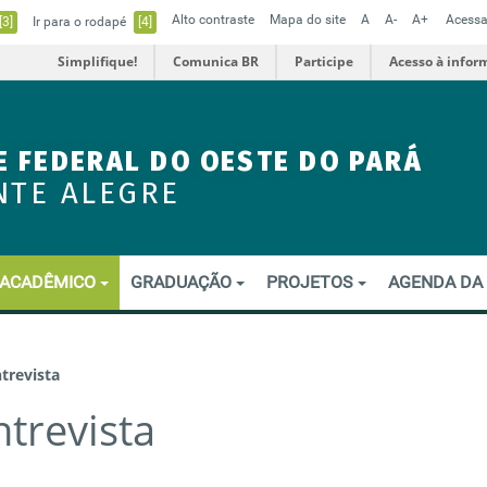
Alto contraste
Mapa do site
A
A-
A+
Acessa
[3]
Ir para o rodapé
[4]
Simplifique!
Comunica BR
Participe
Acesso à infor
E FEDERAL DO OESTE DO PARÁ
NTE ALEGRE
ACADÊMICO
GRADUAÇÃO
PROJETOS
AGENDA DA
trevista
trevista