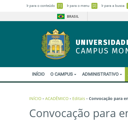
Ir para o conteúdo
[1]
Ir para o menu
[2]
Ir para a busca
BRASIL
UNIVERSIDAD
CAMPUS MO
INÍCIO
O CAMPUS
ADMINISTRATIVO
INÍCIO
-
ACADÊMICO
-
Editais
-
Convocação para en
Convocação para en