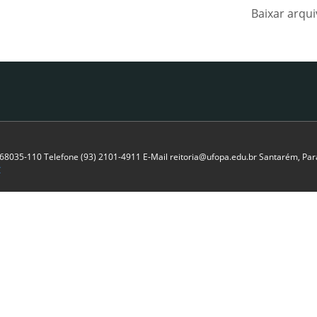
Baixar arqu
P 68035-110 Telefone (93) 2101-4911 E-Mail reitoria@ufopa.edu.br Santarém, Pará
C