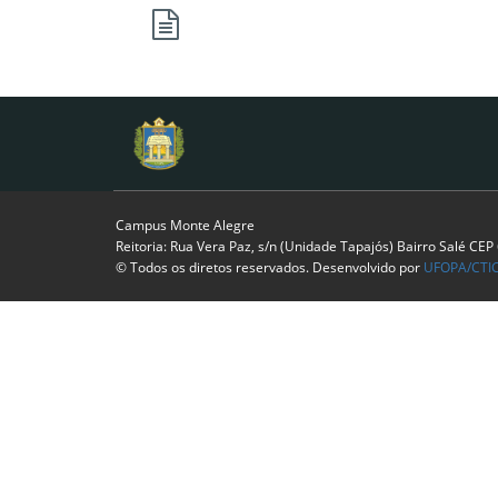
Campus Monte Alegre
Reitoria: Rua Vera Paz, s/n (Unidade Tapajós) Bairro Salé CE
© Todos os diretos reservados. Desenvolvido por
UFOPA/CTI