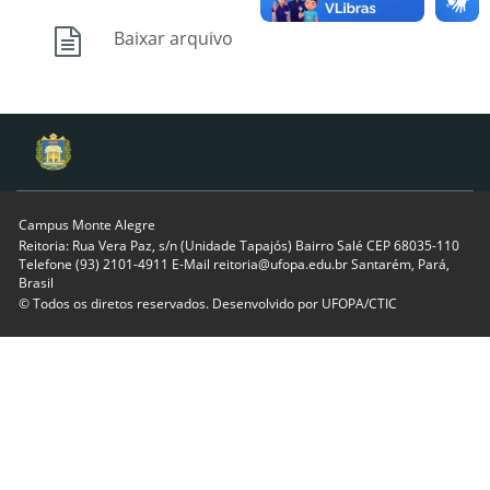
Baixar arquivo
Campus Monte Alegre
Reitoria: Rua Vera Paz, s/n (Unidade Tapajós) Bairro Salé CEP 68035-110
Telefone (93) 2101-4911 E-Mail reitoria@ufopa.edu.br Santarém, Pará,
Brasil
© Todos os diretos reservados. Desenvolvido por
UFOPA/CTIC