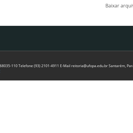
Baixar arqu
P 68035-110 Telefone (93) 2101-4911 E-Mail reitoria@ufopa.edu.br Santarém, Pará
C