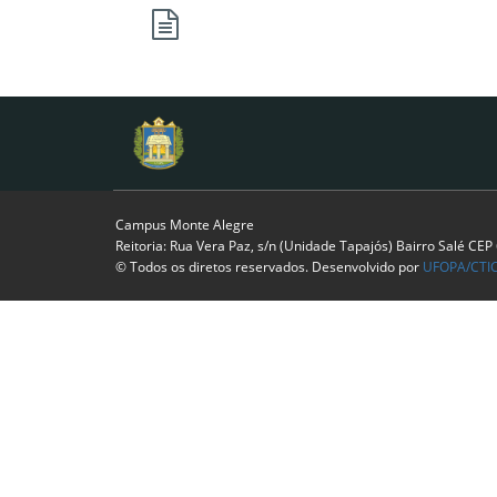
Campus Monte Alegre
Reitoria: Rua Vera Paz, s/n (Unidade Tapajós) Bairro Salé CE
© Todos os diretos reservados. Desenvolvido por
UFOPA/CTI