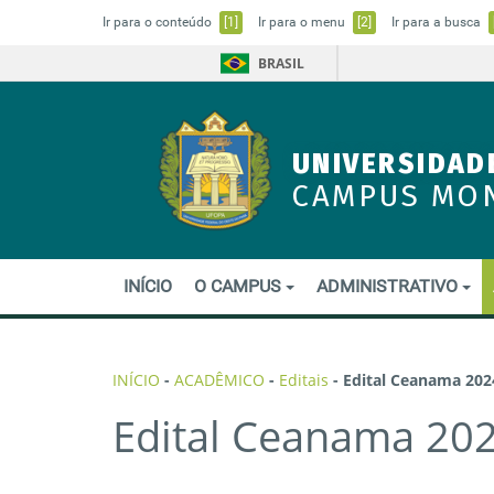
Ir para o conteúdo
[1]
Ir para o menu
[2]
Ir para a busca
BRASIL
UNIVERSIDAD
CAMPUS MO
INÍCIO
O CAMPUS
ADMINISTRATIVO
INÍCIO
-
ACADÊMICO
-
Editais
-
Edital Ceanama 2024 
Edital Ceanama 2024