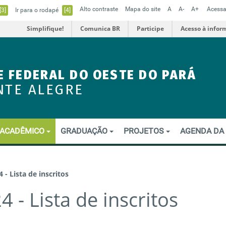
Alto contraste
Mapa do site
A
A-
A+
Acessa
[3]
Ir para o rodapé
[4]
Simplifique!
Comunica BR
Participe
Acesso à infor
E FEDERAL DO OESTE DO PARÁ
NTE ALEGRE
ACADÊMICO
GRADUAÇÃO
PROJETOS
AGENDA DA
- Lista de inscritos
 - Lista de inscritos