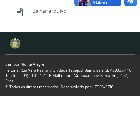
Baixar arquivo
Campus Monte Alegre
Reitoria: Rua Vera Paz, s/n (Unidade Tapajós) Bairro Salé CEP 68035-110
Telefone (93) 2101-4911 E-Mail reitoria@ufopa.edu.br Santarém, Pará,
Brasil
© Todos os diretos reservados. Desenvolvido por
UFOPA/CTIC