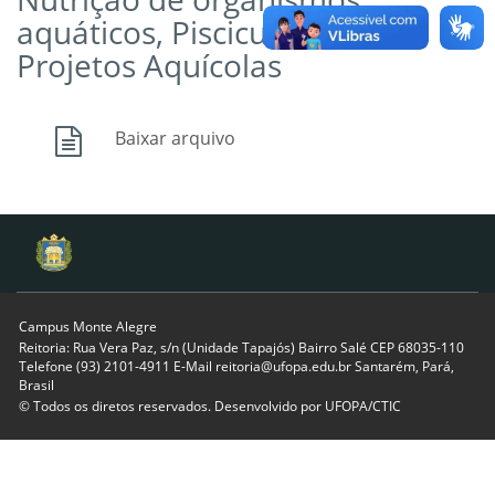
aquáticos, Piscicultura e
Projetos Aquícolas
Baixar arquivo
Campus Monte Alegre
Reitoria: Rua Vera Paz, s/n (Unidade Tapajós) Bairro Salé CEP 68035-110
Telefone (93) 2101-4911 E-Mail reitoria@ufopa.edu.br Santarém, Pará,
Brasil
© Todos os diretos reservados. Desenvolvido por
UFOPA/CTIC