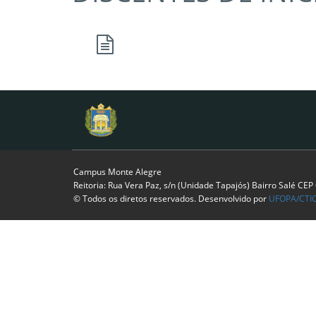
Campus Monte Alegre
Reitoria: Rua Vera Paz, s/n (Unidade Tapajós) Bairro Salé CE
© Todos os diretos reservados. Desenvolvido por
UFOPA/CTI