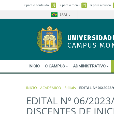
Ir para o conteúdo
[1]
Ir para o menu
[2]
Ir para a busca
BRASIL
UNIVERSIDAD
CAMPUS MO
INÍCIO
O CAMPUS
ADMINISTRATIVO
INÍCIO
-
ACADÊMICO
-
Editais
-
EDITAL Nº 06/2023
EDITAL Nº 06/2023
DISCENTES DE INIC