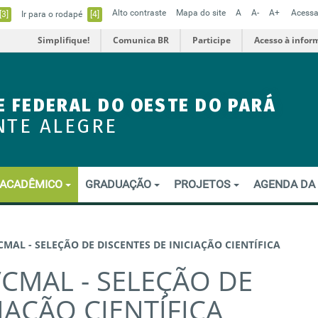
Alto contraste
Mapa do site
A
A-
A+
Acessa
[3]
Ir para o rodapé
[4]
Simplifique!
Comunica BR
Participe
Acesso à infor
E FEDERAL DO OESTE DO PARÁ
NTE ALEGRE
ACADÊMICO
GRADUAÇÃO
PROJETOS
AGENDA DA
/CMAL - SELEÇÃO DE DISCENTES DE INICIAÇÃO CIENTÍFICA
/CMAL - SELEÇÃO DE
IAÇÃO CIENTÍFICA