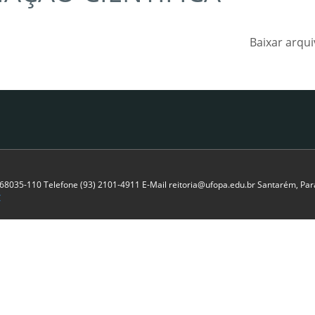
Baixar arqu
P 68035-110 Telefone (93) 2101-4911 E-Mail reitoria@ufopa.edu.br Santarém, Pará
C