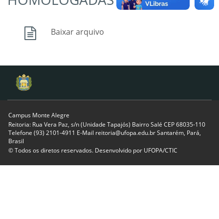
Baixar arquivo
Campus Monte Alegre
Reitoria: Rua Vera Paz, s/n (Unidade Tapajós) Bairro Salé CEP 68035-110
Telefone (93) 2101-4911 E-Mail reitoria@ufopa.edu.br Santarém, Pará,
Brasil
© Todos os diretos reservados. Desenvolvido por
UFOPA/CTIC