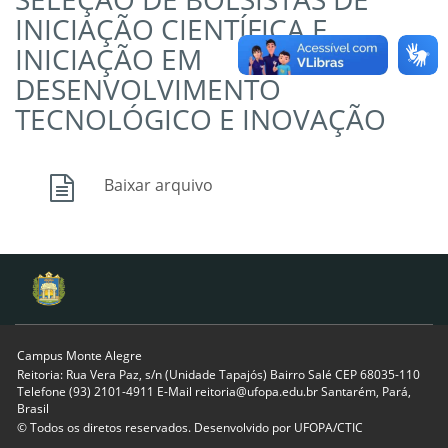
INICIAÇÃO CIENTÍFICA E
INICIAÇÃO EM
DESENVOLVIMENTO
TECNOLÓGICO E INOVAÇÃO
Baixar arquivo
Campus Monte Alegre
Reitoria: Rua Vera Paz, s/n (Unidade Tapajós) Bairro Salé CEP 68035-110
Telefone (93) 2101-4911 E-Mail reitoria@ufopa.edu.br Santarém, Pará,
Brasil
© Todos os diretos reservados. Desenvolvido por
UFOPA/CTIC