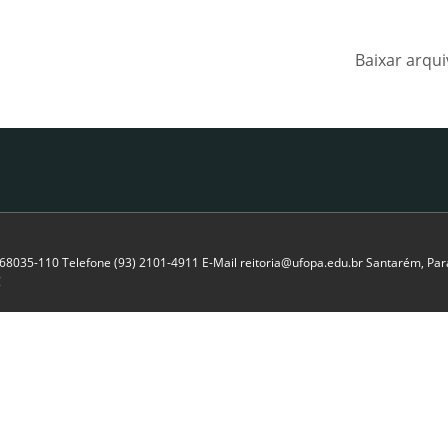
Baixar arqu
P 68035-110 Telefone (93) 2101-4911 E-Mail reitoria@ufopa.edu.br Santarém, Pará
C