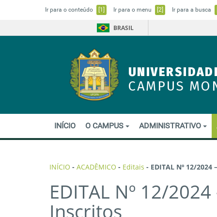
Ir para o conteúdo
[1]
Ir para o menu
[2]
Ir para a busca
BRASIL
UNIVERSIDAD
CAMPUS MO
INÍCIO
O CAMPUS
ADMINISTRATIVO
INÍCIO
-
ACADÊMICO
-
Editais
-
EDITAL Nº 12/2024 
EDITAL Nº 12/2024
Inscritos