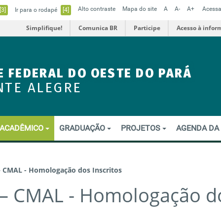
Alto contraste
Mapa do site
A
A-
A+
Acessa
[3]
Ir para o rodapé
[4]
Simplifique!
Comunica BR
Participe
Acesso à infor
E FEDERAL DO OESTE DO PARÁ
NTE ALEGRE
ACADÊMICO
GRADUAÇÃO
PROJETOS
AGENDA DA
– CMAL - Homologação dos Inscritos
 – CMAL - Homologação d