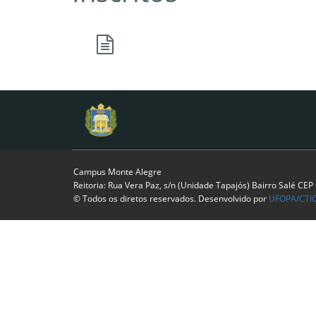
Campus Monte Alegre
Reitoria: Rua Vera Paz, s/n (Unidade Tapajós) Bairro Salé CE
© Todos os diretos reservados. Desenvolvido por
UFOPA/CTI