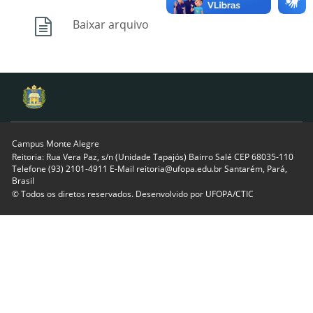
Baixar arquivo
Campus Monte Alegre
Reitoria: Rua Vera Paz, s/n (Unidade Tapajós) Bairro Salé CEP 68035-110
Telefone (93) 2101-4911 E-Mail reitoria@ufopa.edu.br Santarém, Pará,
Brasil
© Todos os diretos reservados. Desenvolvido por
UFOPA/CTIC