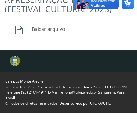
(FESTIVAL CULTURAL 2023)
Baixar arquivo
Campus Monte Alegre
Reitoria: Rua Vera Paz, s/n (Unidade Tapajós) Bairro Salé CEP 68035-110
Telefone (93) 2101-4911 E-Mail reitoria@ufopa.edu.br Santarém, Pará,
Brasil
© Todos os diretos reservados. Desenvolvido por
UFOPA/CTIC