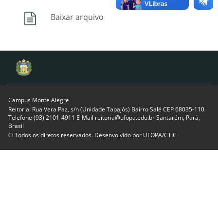
Baixar arquivo
Campus Monte Alegre
Reitoria: Rua Vera Paz, s/n (Unidade Tapajós) Bairro Salé CEP 68035-110
Telefone (93) 2101-4911 E-Mail reitoria@ufopa.edu.br Santarém, Pará,
Brasil
© Todos os diretos reservados. Desenvolvido por
UFOPA/CTIC