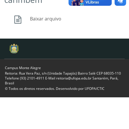
Baixar arquivo
Campus Monte Alegre
Reitoria: Rua Vera Paz, s/n (Unidade Tapajós) Bairro Salé CEP 68035-110
Telefone (93) 2101-4911 E-Mail reitoria@ufopa.edu.br Santarém, Pará,
Brasil
© Todos os diretos reservados. Desenvolvido por
UFOPA/CTIC