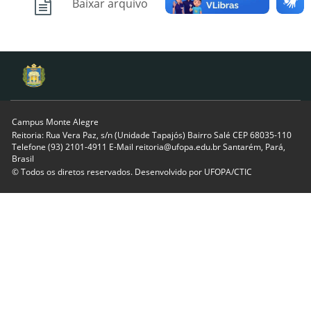
Baixar arquivo
Campus Monte Alegre
Reitoria: Rua Vera Paz, s/n (Unidade Tapajós) Bairro Salé CEP 68035-110
Telefone (93) 2101-4911 E-Mail reitoria@ufopa.edu.br Santarém, Pará,
Brasil
© Todos os diretos reservados. Desenvolvido por
UFOPA/CTIC