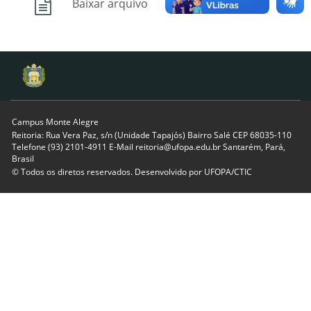
Baixar arquivo
Campus Monte Alegre
Reitoria: Rua Vera Paz, s/n (Unidade Tapajós) Bairro Salé CEP 68035-110
Telefone (93) 2101-4911 E-Mail reitoria@ufopa.edu.br Santarém, Pará,
Brasil
© Todos os diretos reservados. Desenvolvido por
UFOPA/CTIC