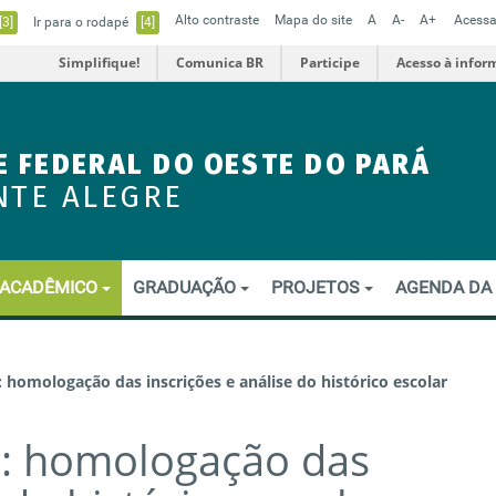
Alto contraste
Mapa do site
A
A-
A+
Acessa
[3]
Ir para o rodapé
[4]
Simplifique!
Comunica BR
Participe
Acesso à infor
E FEDERAL DO OESTE DO PARÁ
NTE ALEGRE
ACADÊMICO
GRADUAÇÃO
PROJETOS
AGENDA DA
: homologação das inscrições e análise do histórico escolar
e: homologação das