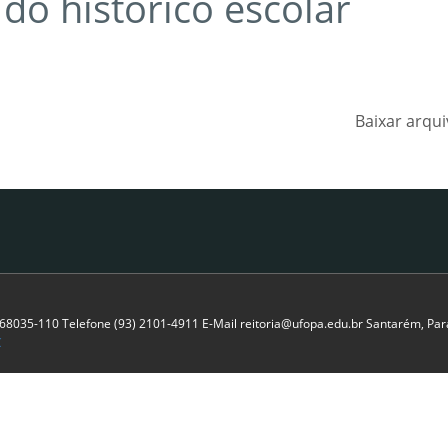
 do histórico escolar
Baixar arqu
P 68035-110 Telefone (93) 2101-4911 E-Mail reitoria@ufopa.edu.br Santarém, Pará
C