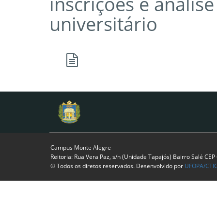
inscrições e análise
universitário
Campus Monte Alegre
Reitoria: Rua Vera Paz, s/n (Unidade Tapajós) Bairro Salé CE
© Todos os diretos reservados. Desenvolvido por
UFOPA/CTI