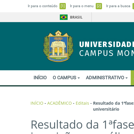
Ir para o conteúdo
[1]
Ir para o menu
[2]
Ir para a busca
BRASIL
UNIVERSIDAD
CAMPUS MO
INÍCIO
O CAMPUS
ADMINISTRATIVO
INÍCIO
-
ACADÊMICO
-
Editais
-
Resultado da 1ªfase
universitário
Resultado da 1ªfas