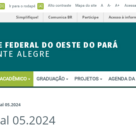
Alto contraste
Mapa do site
A
A-
A+
Acessa
[3]
Ir para o rodapé
[4]
Simplifique!
Comunica BR
Participe
Acesso à infor
E FEDERAL DO OESTE DO PARÁ
NTE ALEGRE
ACADÊMICO
GRADUAÇÃO
PROJETOS
AGENDA DA
al 05.2024
tal 05.2024