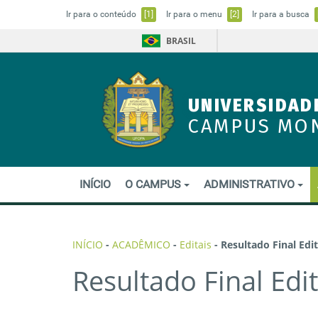
Ir para o conteúdo
[1]
Ir para o menu
[2]
Ir para a busca
BRASIL
UNIVERSIDAD
CAMPUS MO
INÍCIO
O CAMPUS
ADMINISTRATIVO
INÍCIO
-
ACADÊMICO
-
Editais
-
Resultado Final Edit
Resultado Final Edi