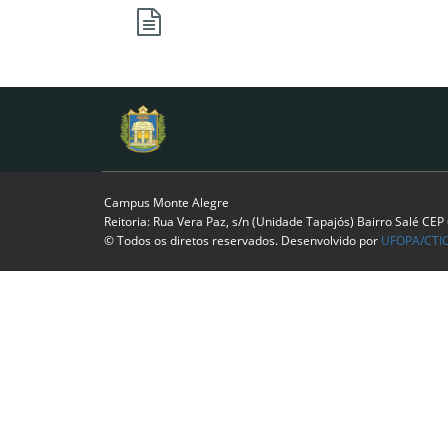
Campus Monte Alegre
Reitoria: Rua Vera Paz, s/n (Unidade Tapajós) Bairro Salé CE
© Todos os diretos reservados. Desenvolvido por
UFOPA/CTI