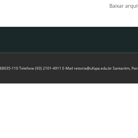
Baixar arqu
P 68035-110 Telefone (93) 2101-4911 E-Mail reitoria@ufopa.edu.br Santarém, Pará
C