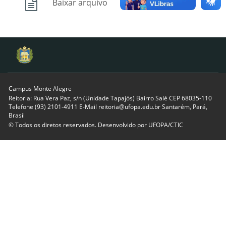
Baixar arquivo
Campus Monte Alegre
Reitoria: Rua Vera Paz, s/n (Unidade Tapajós) Bairro Salé CEP 68035-110
Telefone (93) 2101-4911 E-Mail reitoria@ufopa.edu.br Santarém, Pará,
Brasil
© Todos os diretos reservados. Desenvolvido por
UFOPA/CTIC