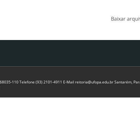
Baixar arqu
P 68035-110 Telefone (93) 2101-4911 E-Mail reitoria@ufopa.edu.br Santarém, Pará
C