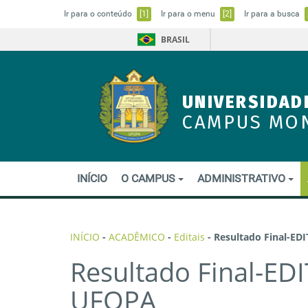
Ir para o conteúdo
[1]
Ir para o menu
[2]
Ir para a busca
BRASIL
UNIVERSIDAD
CAMPUS MO
INÍCIO
O CAMPUS
ADMINISTRATIVO
INÍCIO
-
ACADÊMICO
-
Editais
-
Resultado Final-E
Resultado Final-ED
UFOPA