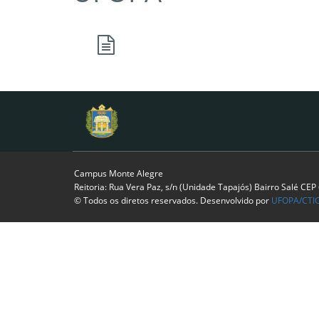
Campus Monte Alegre
Reitoria: Rua Vera Paz, s/n (Unidade Tapajós) Bairro Salé CE
© Todos os diretos reservados. Desenvolvido por
UFOPA/CTI