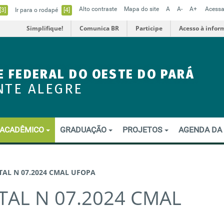
Alto contraste
Mapa do site
A
A-
A+
Acessa
[3]
Ir para o rodapé
[4]
Simplifique!
Comunica BR
Participe
Acesso à infor
E FEDERAL DO OESTE DO PARÁ
NTE ALEGRE
ACADÊMICO
GRADUAÇÃO
PROJETOS
AGENDA DA
DITAL N 07.2024 CMAL UFOPA
ITAL N 07.2024 CMAL