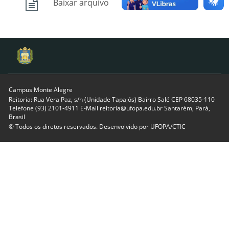
Baixar arquivo
Campus Monte Alegre
Reitoria: Rua Vera Paz, s/n (Unidade Tapajós) Bairro Salé CEP 68035-110
Telefone (93) 2101-4911 E-Mail reitoria@ufopa.edu.br Santarém, Pará,
Brasil
© Todos os diretos reservados. Desenvolvido por
UFOPA/CTIC