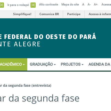
Alto contraste
Mapa do site
A
A-
A+
Acessa
[3]
Ir para o rodapé
[4]
Simplifique!
Comunica BR
Participe
Acesso à infor
E FEDERAL DO OESTE DO PARÁ
NTE ALEGRE
ACADÊMICO
GRADUAÇÃO
PROJETOS
AGENDA DA
r da segunda fase (entrevista)
ar da segunda fase