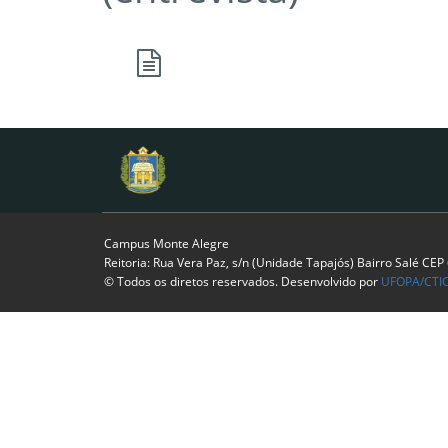
Campus Monte Alegre
Reitoria: Rua Vera Paz, s/n (Unidade Tapajós) Bairro Salé CE
© Todos os diretos reservados. Desenvolvido por
UFOPA/CTI