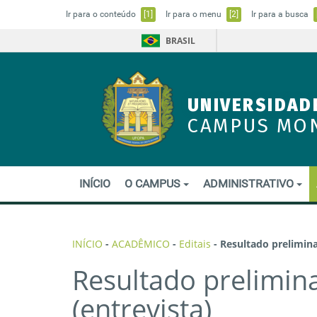
Ir para o conteúdo
[1]
Ir para o menu
[2]
Ir para a busca
BRASIL
UNIVERSIDAD
CAMPUS MO
INÍCIO
O CAMPUS
ADMINISTRATIVO
INÍCIO
-
ACADÊMICO
-
Editais
-
Resultado prelimina
Resultado prelimin
(entrevista)