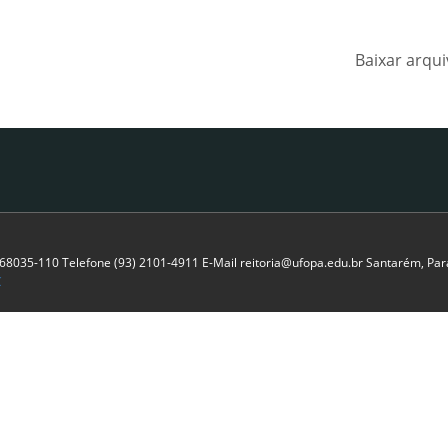
Baixar arqu
P 68035-110 Telefone (93) 2101-4911 E-Mail reitoria@ufopa.edu.br Santarém, Pará
C