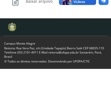
Baixar arquivo
Campus Monte Alegre
Reitoria: Rua Vera Paz, s/n (Unidade Tapajós) Bairro Salé CEP 68035-110
Telefone (93) 2101-4911 E-Mail reitoria@ufopa.edu.br Santarém, Pará,
Brasil
© Todos os diretos reservados. Desenvolvido por
UFOPA/CTIC