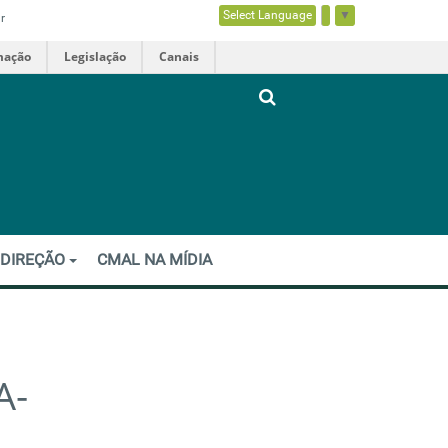
Select Language
▼
r
mação
Legislação
Canais
 DIREÇÃO
CMAL NA MÍDIA
A-