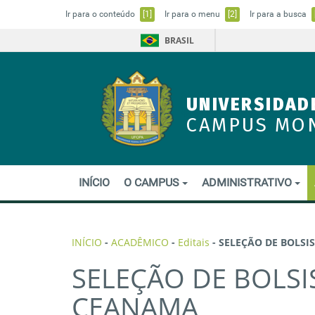
Ir para o conteúdo
[1]
Ir para o menu
[2]
Ir para a busca
BRASIL
UNIVERSIDAD
CAMPUS MO
INÍCIO
O CAMPUS
ADMINISTRATIVO
INÍCIO
-
ACADÊMICO
-
Editais
-
SELEÇÃO DE BOLSI
SELEÇÃO DE BOLSI
CEANAMA