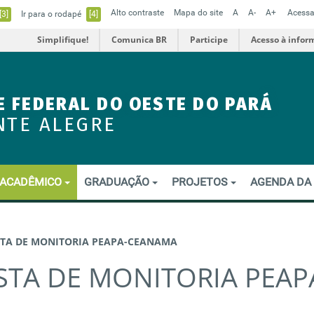
Alto contraste
Mapa do site
A
A-
A+
Acessa
[3]
Ir para o rodapé
[4]
Simplifique!
Comunica BR
Participe
Acesso à infor
E FEDERAL DO OESTE DO PARÁ
NTE ALEGRE
ACADÊMICO
GRADUAÇÃO
PROJETOS
AGENDA DA
STA DE MONITORIA PEAPA-CEANAMA
STA DE MONITORIA PEAP