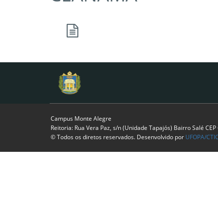
Campus Monte Alegre
Reitoria: Rua Vera Paz, s/n (Unidade Tapajós) Bairro Salé CE
© Todos os diretos reservados. Desenvolvido por
UFOPA/CTI