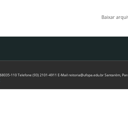
Baixar arqu
P 68035-110 Telefone (93) 2101-4911 E-Mail reitoria@ufopa.edu.br Santarém, Pará
C