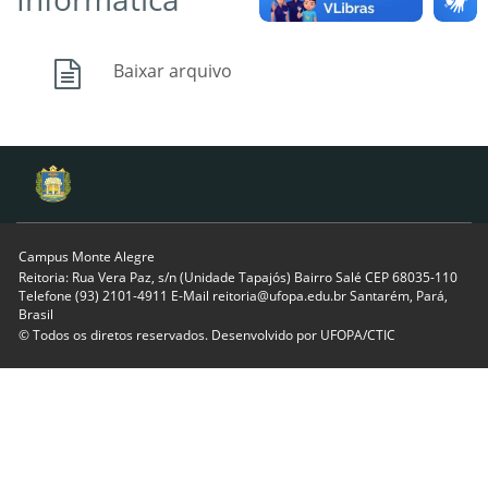
Baixar arquivo
Campus Monte Alegre
Reitoria: Rua Vera Paz, s/n (Unidade Tapajós) Bairro Salé CEP 68035-110
Telefone (93) 2101-4911 E-Mail reitoria@ufopa.edu.br Santarém, Pará,
Brasil
© Todos os diretos reservados. Desenvolvido por
UFOPA/CTIC