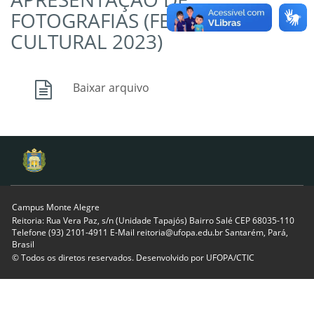
FOTOGRAFIAS (FESTIVAL
CULTURAL 2023)
Baixar arquivo
Campus Monte Alegre
Reitoria: Rua Vera Paz, s/n (Unidade Tapajós) Bairro Salé CEP 68035-110
Telefone (93) 2101-4911 E-Mail reitoria@ufopa.edu.br Santarém, Pará,
Brasil
© Todos os diretos reservados. Desenvolvido por
UFOPA/CTIC