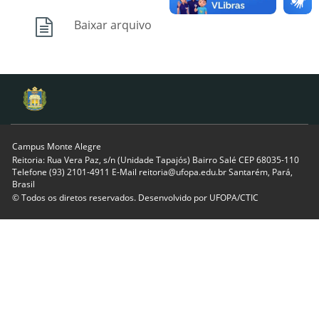
Baixar arquivo
Campus Monte Alegre
Reitoria: Rua Vera Paz, s/n (Unidade Tapajós) Bairro Salé CEP 68035-110
Telefone (93) 2101-4911 E-Mail reitoria@ufopa.edu.br Santarém, Pará,
Brasil
© Todos os diretos reservados. Desenvolvido por
UFOPA/CTIC