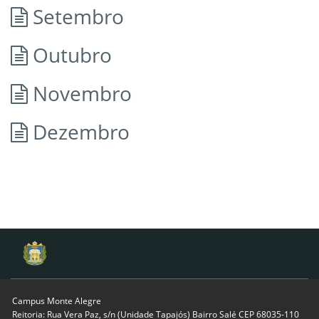
Setembro
Outubro
Novembro
Dezembro
Campus Monte Alegre
Reitoria: Rua Vera Paz, s/n (Unidade Tapajós) Bairro Salé CEP 68035-110